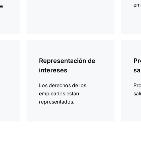
em
de
más
más
información
informa
Representación de
Pr
intereses
sa
Los derechos de los
Pro
empleados están
sal
representados.