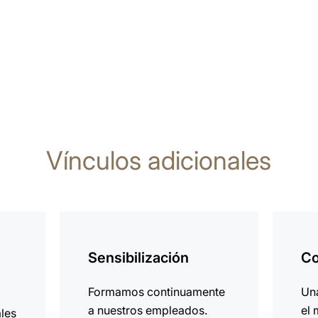
Vínculos adicionales
más
más
información
informa
Sensibilización
Co
Formamos continuamente
Un
a nuestros empleados.
el 
ales