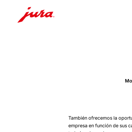
Saltar
a
el
contenido
Saltar
a
la
Mo
búsqueda
También ofrecemos la oportun
empresa en función de sus c