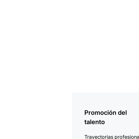
más
información
Promoción del
talento
Trayectorias profesion