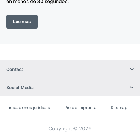
en menos de 30 segundos.
Lee mas
Contact
Social Media
Indicaciones jurídicas
Pie de imprenta
Sitemap
Sitio
[Website
web
information]
Copyright © 2026