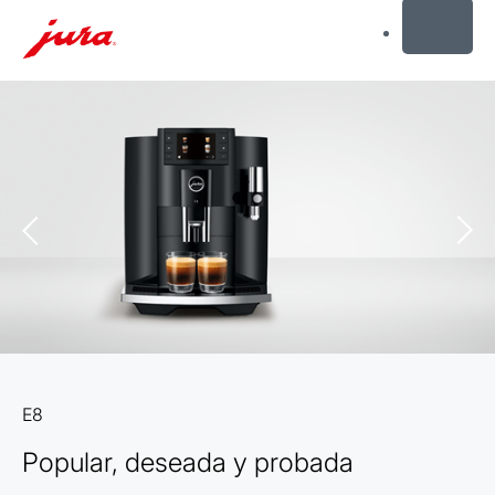
MENU
Saltar
a
el
contenido
Saltar
a
la
búsqueda
E8
Popular, deseada y probada