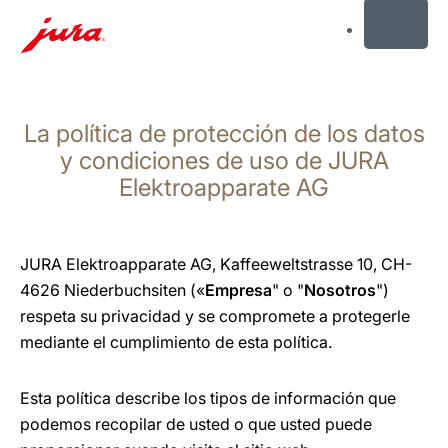
MENU
Saltar
a
La política de protección de los datos
el
contenido
y condiciones de uso de JURA
Saltar
Elektroapparate AG
a
la
búsqueda
JURA Elektroapparate AG, Kaffeeweltstrasse 10, CH-
4626 Niederbuchsiten («
Empresa
" o "
Nosotros
")
respeta su privacidad y se compromete a protegerle
mediante el cumplimiento de esta política.
Esta política describe los tipos de información que
podemos recopilar de usted o que usted puede