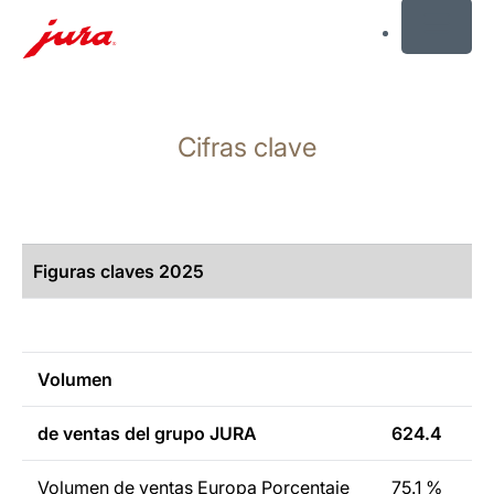
MENU
Saltar
a
Cifras clave
el
contenido
Saltar
a
la
Figuras claves
2025
búsqueda
Volumen
de ventas del grupo JURA
624.4
Volumen de ventas Europa Porcentaje
75.1 %