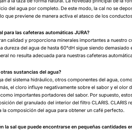
gan a la taza de forma natural. La novedad principal de la fór
alcio del agua por completo. De este modo, la cal no se depo
lo que previene de manera activa el atasco de los conductos
al para las cafeteras automáticas JURA?
ran calidad y proporciona minerales importantes a nuestro 
una dureza del agua de hasta 60°dH sigue siendo demasiado
ineral no resulta adecuada para nuestras cafeteras automátic
n otras sustancias del agua?
iga del sistema hidráulico, otros componentes del agua, como 
ás, el cloro influye negativamente sobre el sabor y el olor d
como importantes portadores del sabor. Por supuesto, estos
sición del granulado del interior del filtro CLARIS. CLARIS 
 la composición del agua para obtener un café perfecto.
bién la sal que puede encontrarse en pequeñas cantidades en