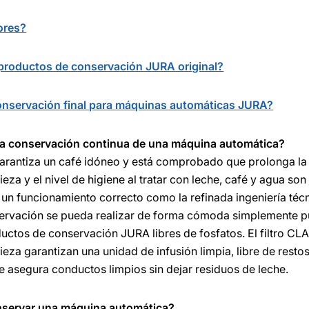
ores?
productos de conservación JURA original?
conservación final para máquinas automáticas JURA?
 la conservación continua de una máquina automática?
rantiza un café idóneo y está comprobado que prolonga la v
ieza y el nivel de higiene al tratar con leche, café y agua so
 un funcionamiento correcto como la refinada ingeniería téc
servación se pueda realizar de forma cómoda simplemente 
uctos de conservación JURA libres de fosfatos. El filtro C
pieza garantizan una unidad de infusión limpia, libre de resto
e asegura conductos limpios sin dejar residuos de leche.
nservar una máquina automática?