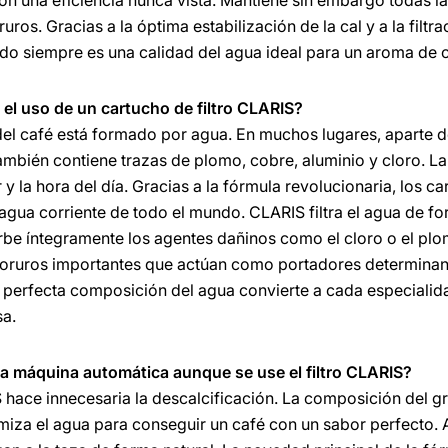
n una eficiencia nunca vista. Mantiene sin embargo todas la
ros. Gracias a la óptima estabilización de la cal y a la filtra
tado siempre es una calidad del agua ideal para un aroma de 
l uso de un cartucho de filtro CLARIS?
del café está formado por agua. En muchos lugares, aparte de
también contiene trazas de plomo, cobre, aluminio y cloro. La
y la hora del día. Gracias a la fórmula revolucionaria, los ca
agua corriente de todo el mundo. CLARIS filtra el agua de f
orbe íntegramente los agentes dañinos como el cloro o el plo
uoruros importantes que actúan como portadores determinant
 perfecta composición del agua convierte a cada especialid
sa.
 la máquina automática aunque se use el filtro CLARIS?
S hace innecesaria la descalcificación. La composición del gra
miza el agua para conseguir un café con un sabor perfecto. As