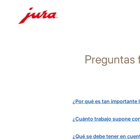
Saltar
a
el
Preguntas 
contenido
Saltar
a
la
búsqueda
¿Por qué es tan importante
¿Cuánto trabajo supone co
¿Qué se debe tener en cuen