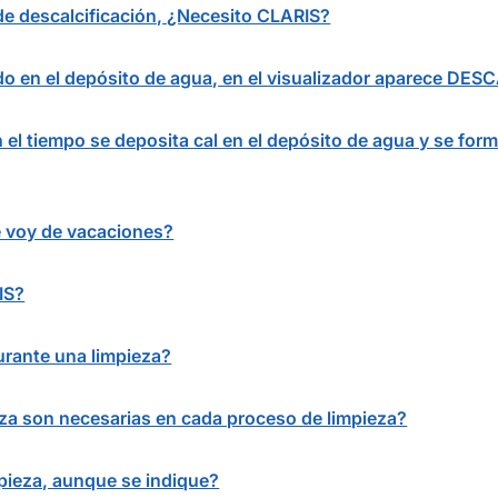
 de descalcificación, ¿Necesito CLARIS?
ado en el depósito de agua, en el visualizador aparece DE
 el tiempo se deposita cal en el depósito de agua y se for
me voy de vacaciones?
IS?
rante una limpieza?
eza son necesarias en cada proceso de limpieza?
mpieza, aunque se indique?