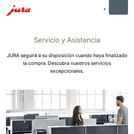
MENU
Saltar
a
Servicio y Asistencia
el
contenido
Saltar
JURA seguirá a su disposición cuando haya finalizado
a
la compra. Descubra nuestros servicios
la
excepcionales.
búsqueda
más
información