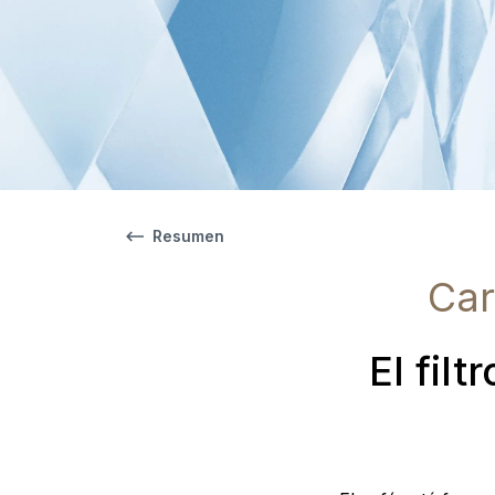
Resumen
Car
El fil