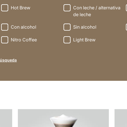
Hot Brew
Con leche / alternativa
de leche
Con alcohol
Sin alcohol
Nitro Coffee
Light Brew
búsqueda
la
la
receta
recet