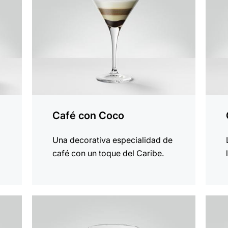
receta
recet
Café con Coco
Una decorativa especialidad de
café con un toque del Caribe.
la
la
receta
recet