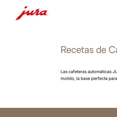
Saltar
a
el
Recetas de C
contenido
Saltar
a
la
Las cafeteras automáticas J
búsqueda
molido, la base perfecta par