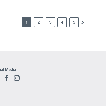
1
2
3
4
5
Siguiente
ial Media
Youtube
Facebook
Instagram