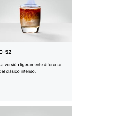
C-52
La versión ligeramente diferente
del clásico intenso.