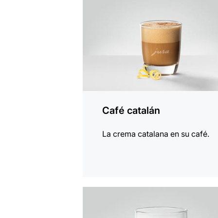
receta
Café catalán
La crema catalana en su café.
la
receta