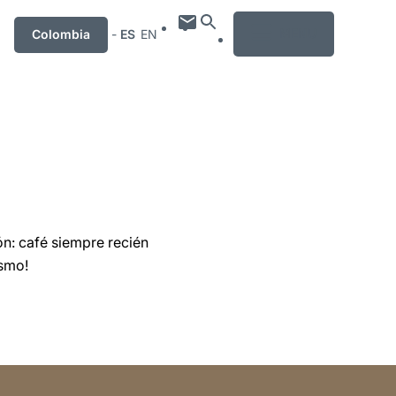
MENU
Colombia
-
ES
EN
n: café siempre recién
ismo!