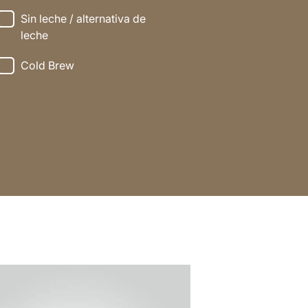
Sin leche / alternativa de
leche
Cold Brew
a