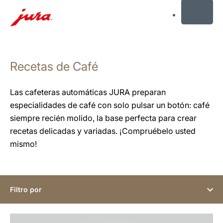
MENU
Saltar
a
Recetas de Café
el
contenido
Saltar
Las cafeteras automáticas JURA preparan
a
especialidades de café con solo pulsar un botón: café
la
siempre recién molido, la base perfecta para crear
búsqueda
recetas delicadas y variadas. ¡Compruébelo usted
mismo!
Filtro por
la